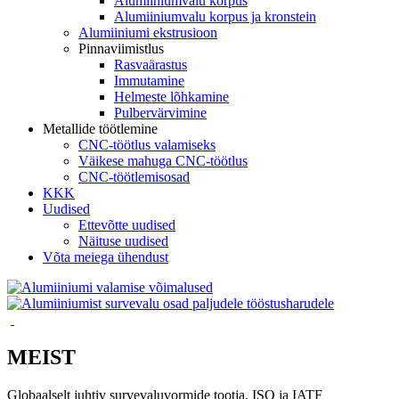
Alumiiniumvalu korpus
Alumiiniumvalu korpus ja kronstein
Alumiiniumi ekstrusioon
Pinnaviimistlus
Rasvaärastus
Immutamine
Helmeste lõhkamine
Pulbervärvimine
Metallide töötlemine
CNC-töötlus valamiseks
Väikese mahuga CNC-töötlus
CNC-töötlemisosad
KKK
Uudised
Ettevõtte uudised
Näituse uudised
Võta meiega ühendust
MEIST
Globaalselt juhtiv survevaluvormide tootja. ISO ja IATF