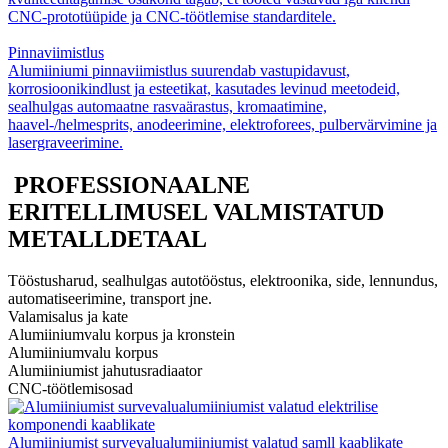
CNC-prototüüpide ja CNC-töötlemise standarditele.
Pinnaviimistlus
Alumiiniumi pinnaviimistlus suurendab vastupidavust,
korrosioonikindlust ja esteetikat, kasutades levinud meetodeid,
sealhulgas automaatne rasvaärastus, kromaatimine,
haavel-/helmesprits, anodeerimine, elektroforees, pulbervärvimine ja
lasergraveerimine.
PROFESSIONAALNE
ERITELLIMUSEL VALMISTATUD
METALLDETAAL
Tööstusharud, sealhulgas autotööstus, elektroonika, side, lennundus,
automatiseerimine, transport jne.
Valamisalus ja kate
Alumiiniumvalu korpus ja kronstein
Alumiiniumvalu korpus
Alumiiniumist jahutusradiaator
CNC-töötlemisosad
Alumiiniumist survevalualumiiniumist valatud samll kaablikate