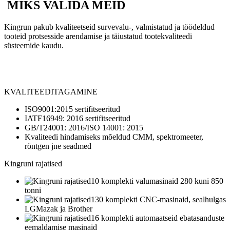
MIKS VALIDA MEID
Kingrun pakub kvaliteetseid survevalu-, valmistatud ja töödeldud
tooteid protsesside arendamise ja täiustatud tootekvaliteedi
süsteemide kaudu.
KVALITEEDITAGAMINE
ISO9001:2015 sertifitseeritud
IATF16949: 2016 sertifitseeritud
GB/T24001: 2016/ISO 14001: 2015
Kvaliteedi hindamiseks mõeldud CMM, spektromeeter,
röntgen jne seadmed
Kingruni rajatised
10 komplekti valumasinaid 280 kuni 850
tonni
130 komplekti CNC-masinaid, sealhulgas
LGMazak ja Brother
16 komplekti automaatseid ebatasanduste
eemaldamise masinaid