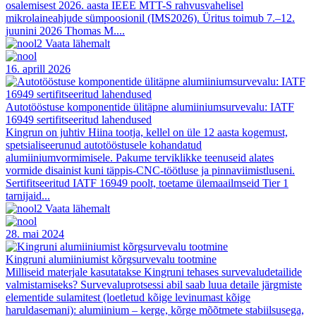
osalemisest 2026. aasta IEEE MTT-S rahvusvahelisel
mikrolaineahjude sümpoosionil (IMS2026). Üritus toimub 7.–12.
juunini 2026 Thomas M....
Vaata lähemalt
16. aprill 2026
Autotööstuse komponentide ülitäpne alumiiniumsurvevalu: IATF
16949 sertifitseeritud lahendused
Kingrun on juhtiv Hiina tootja, kellel on üle 12 aasta kogemust,
spetsialiseerunud autotööstusele kohandatud
alumiiniumvormimisele. Pakume terviklikke teenuseid alates
vormide disainist kuni täppis-CNC-töötluse ja pinnaviimistluseni.
Sertifitseeritud IATF 16949 poolt, toetame ülemaailmseid Tier 1
tarnijaid...
Vaata lähemalt
28. mai 2024
Kingruni alumiiniumist kõrgsurvevalu tootmine
Milliseid materjale kasutatakse Kingruni tehases survevaludetailide
valmistamiseks? Survevaluprotsessi abil saab luua detaile järgmiste
elementide sulamitest (loetletud kõige levinumast kõige
haruldasemani): alumiinium – kerge, kõrge mõõtmete stabiilsusega,