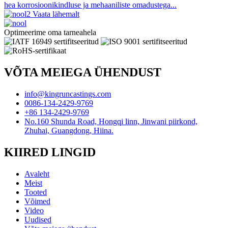
hea korrosioonikindluse ja mehaaniliste omadustega...
Vaata lähemalt
Optimeerime oma tarneahela
VÕTA MEIEGA ÜHENDUST
info@kingruncastings.com
0086-134-2429-9769
+86 134-2429-9769
No.160 Shunda Road, Hongqi linn, Jinwani piirkond,
Zhuhai, Guangdong, Hiina.
KIIRED LINGID
Avaleht
Meist
Tooted
Võimed
Video
Uudised