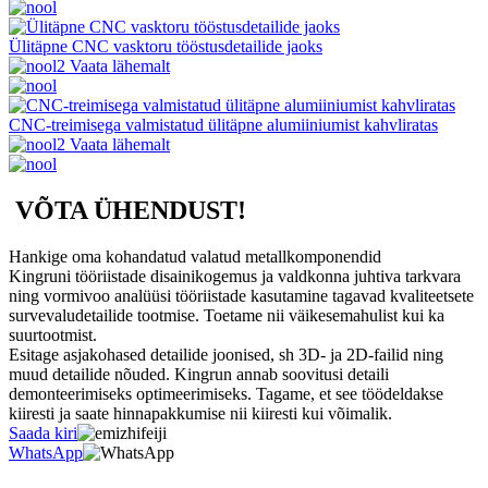
Ülitäpne CNC vasktoru tööstusdetailide jaoks
Vaata lähemalt
CNC-treimisega valmistatud ülitäpne alumiiniumist kahvliratas
Vaata lähemalt
VÕTA ÜHENDUST!
Hankige oma kohandatud valatud metallkomponendid
Kingruni tööriistade disainikogemus ja valdkonna juhtiva tarkvara
ning vormivoo analüüsi tööriistade kasutamine tagavad kvaliteetsete
survevaludetailide tootmise. Toetame nii väikesemahulist kui ka
suurtootmist.
Esitage asjakohased detailide joonised, sh 3D- ja 2D-failid ning
muud detailide nõuded. Kingrun annab soovitusi detaili
demonteerimiseks optimeerimiseks. Tagame, et see töödeldakse
kiiresti ja saate hinnapakkumise nii kiiresti kui võimalik.
Saada kiri
WhatsApp