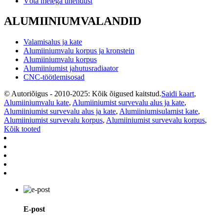
Võta meiega ühendust
ALUMIINIUMVALANDID
Valamisalus ja kate
Alumiiniumvalu korpus ja kronstein
Alumiiniumvalu korpus
Alumiiniumist jahutusradiaator
CNC-töötlemisosad
© Autoriõigus - 2010-2025: Kõik õigused kaitstud.
Saidi kaart
,
Alumiiniumvalu kate
,
Alumiiniumist survevalu alus ja kate
,
Alumiiniumist survevalu alus ja kate
,
Alumiiniumisulamist kate
,
Alumiiniumist survevalu korpus
,
Alumiiniumist survevalu korpus
,
Kõik tooted
E-post