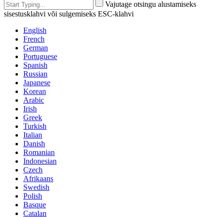
Vajutage otsingu alustamiseks
sisestusklahvi või sulgemiseks ESC-klahvi
English
French
German
Portuguese
Spanish
Russian
Japanese
Korean
Arabic
Irish
Greek
Turkish
Italian
Danish
Romanian
Indonesian
Czech
Afrikaans
Swedish
Polish
Basque
Catalan