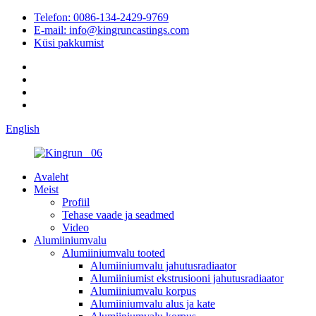
Telefon: 0086-134-2429-9769
E-mail: info@kingruncastings.com
Küsi pakkumist
English
Avaleht
Meist
Profiil
Tehase vaade ja seadmed
Video
Alumiiniumvalu
Alumiiniumvalu tooted
Alumiiniumvalu jahutusradiaator
Alumiiniumist ekstrusiooni jahutusradiaator
Alumiiniumvalu korpus
Alumiiniumvalu alus ja kate