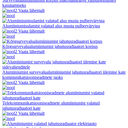
Survevalualumiiniumist korpus mikrolaineahju välistingimustes
kasutamiseks
Vaata lähemalt
Alumiiniumisulamist valatud alus musta pulbervärviga
Vaata lähemalt
Kõrgsurvevalualumiiniumist jahutusradiaatori korpus
Vaata lähemalt
Alumiiniumist survevalualumiiniumist jahutusradiaatori ülemine kate
kommunikatsiooniseadmete jaoks
Vaata lähemalt
Telekommunikatsiooniseadmete alumiiniumist valatud
jahutusradiaatori kate
Vaata lähemalt