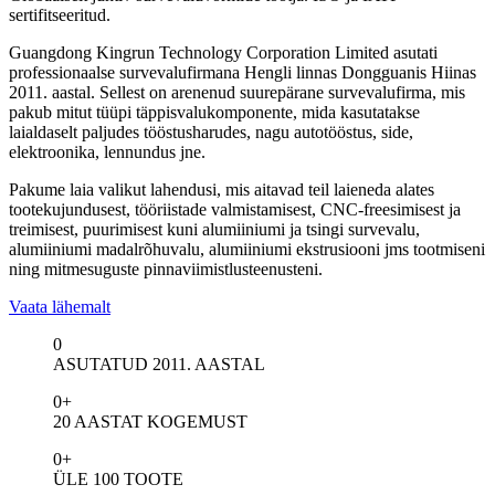
sertifitseeritud.
Guangdong Kingrun Technology Corporation Limited asutati
professionaalse survevalufirmana Hengli linnas Dongguanis Hiinas
2011. aastal. Sellest on arenenud suurepärane survevalufirma, mis
pakub mitut tüüpi täppisvalukomponente, mida kasutatakse
laialdaselt paljudes tööstusharudes, nagu autotööstus, side,
elektroonika, lennundus jne.
Pakume laia valikut lahendusi, mis aitavad teil laieneda alates
tootekujundusest, tööriistade valmistamisest, CNC-freesimisest ja
treimisest, puurimisest kuni alumiiniumi ja tsingi survevalu,
alumiiniumi madalrõhuvalu, alumiiniumi ekstrusiooni jms tootmiseni
ning mitmesuguste pinnaviimistlusteenusteni.
Vaata lähemalt
0
ASUTATUD 2011. AASTAL
0
+
20 AASTAT KOGEMUST
0
+
ÜLE 100 TOOTE