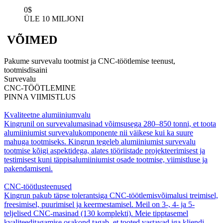
0
$
ÜLE 10 MILJONI
VÕIMED
Pakume survevalu tootmist ja CNC-töötlemise teenust,
tootmisdisaini
Survevalu
CNC-TÖÖTLEMINE
PINNA VIIMISTLUS
Kvaliteetne alumiiniumvalu
Kingrunil on survevalumasinad võimsusega 280–850 tonni, et toota
alumiiniumist survevalukomponente nii väikese kui ka suure
mahuga tootmiseks. Kingrun tegeleb alumiiniumist survevalu
tootmise kõigi aspektidega, alates tööriistade projekteerimisest ja
testimisest kuni täppisalumiiniumist osade tootmise, viimistluse ja
pakendamiseni.
CNC-töötlusteenused
Kingrun pakub täpse tolerantsiga CNC-töötlemisvõimalusi treimisel,
freesimisel, puurimisel ja keermestamisel. Meil ​​on 3-, 4- ja 5-
teljelised CNC-masinad (130 komplekti). Meie tipptasemel
kvaliteeditagamise osakond tagab, et tooted vastavad iga kliendi