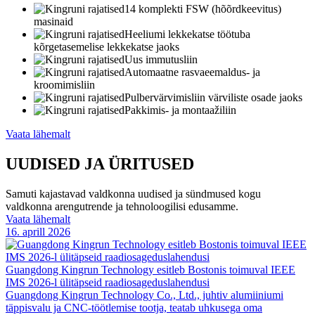
14 komplekti FSW (hõõrdkeevitus)
masinaid
Heeliumi lekkekatse töötuba
kõrgetasemelise lekkekatse jaoks
Uus immutusliin
Automaatne rasvaeemaldus- ja
kroomimisliin
Pulbervärvimisliin värviliste osade jaoks
Pakkimis- ja montaažiliin
Vaata lähemalt
UUDISED JA ÜRITUSED
Samuti kajastavad valdkonna uudised ja sündmused kogu
valdkonna arengutrende ja tehnoloogilisi edusamme.
Vaata lähemalt
16. aprill 2026
Guangdong Kingrun Technology esitleb Bostonis toimuval IEEE
IMS 2026-l ülitäpseid raadiosageduslahendusi
Guangdong Kingrun Technology Co., Ltd., juhtiv alumiiniumi
täppisvalu ja CNC-töötlemise tootja, teatab uhkusega oma