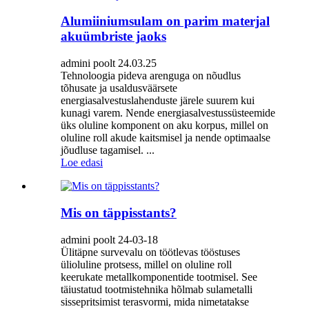
Alumiiniumsulam on parim materjal
akuümbriste jaoks
admini poolt 24.03.25
Tehnoloogia pideva arenguga on nõudlus
tõhusate ja usaldusväärsete
energiasalvestuslahenduste järele suurem kui
kunagi varem. Nende energiasalvestussüsteemide
üks oluline komponent on aku korpus, millel on
oluline roll akude kaitsmisel ja nende optimaalse
jõudluse tagamisel. ...
Loe edasi
Mis on täppisstants?
admini poolt 24-03-18
Ülitäpne survevalu on töötlevas tööstuses
ülioluline protsess, millel on oluline roll
keerukate metallkomponentide tootmisel. See
täiustatud tootmistehnika hõlmab sulametalli
sissepritsimist terasvormi, mida nimetatakse