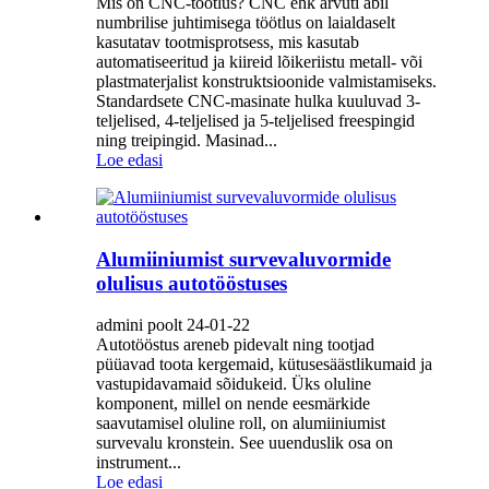
Mis on CNC-töötlus? CNC ehk arvuti abil
numbrilise juhtimisega töötlus on laialdaselt
kasutatav tootmisprotsess, mis kasutab
automatiseeritud ja kiireid lõikeriistu metall- või
plastmaterjalist konstruktsioonide valmistamiseks.
Standardsete CNC-masinate hulka kuuluvad 3-
teljelised, 4-teljelised ja 5-teljelised freespingid
ning treipingid. Masinad...
Loe edasi
Alumiiniumist survevaluvormide
olulisus autotööstuses
admini poolt 24-01-22
Autotööstus areneb pidevalt ning tootjad
püüavad toota kergemaid, kütusesäästlikumaid ja
vastupidavamaid sõidukeid. Üks oluline
komponent, millel on nende eesmärkide
saavutamisel oluline roll, on alumiiniumist
survevalu kronstein. See uuenduslik osa on
instrument...
Loe edasi