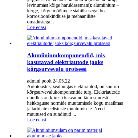
levinumast kõige haruldasemani): alumiinium –
kerge, kõrge mõõtmete stabiilsusega, hea
korrosioonikindluse ja mehaaniliste
omadustega...
Loe edasi
Alumiiniumkomponendid, mis
kasutavad elektriautode jaoks
kõrgsurvevalu protsessi
admini poolt 24.05.22
Autotööstus, sealhulgas elektriautod, on suurim
kõrgsurvevalukomponentide turg. Elektriautode
nõudlus on kiiresti kasvanud tänu suuresti
heitkoguste normide muutumisele kogu maailmas
ja tarbijate eelistuste muutumisele. Need
muutused on sundinud ...
Loe edasi