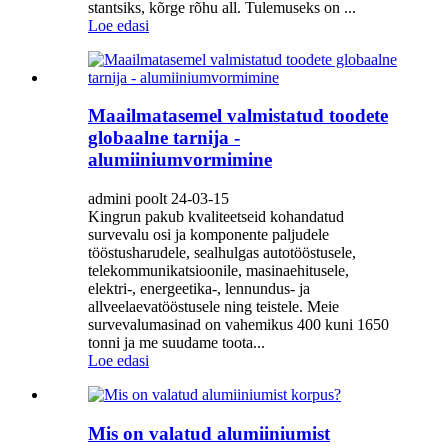
stantsiks, kõrge rõhu all. Tulemuseks on ...
Loe edasi
Maailmatasemel valmistatud toodete
globaalne tarnija -
alumiiniumvormimine
admini poolt 24-03-15
Kingrun pakub kvaliteetseid kohandatud
survevalu osi ja komponente paljudele
tööstusharudele, sealhulgas autotööstusele,
telekommunikatsioonile, masinaehitusele,
elektri-, energeetika-, lennundus- ja
allveelaevatööstusele ning teistele. Meie
survevalumasinad on vahemikus 400 kuni 1650
tonni ja me suudame toota...
Loe edasi
Mis on valatud alumiiniumist