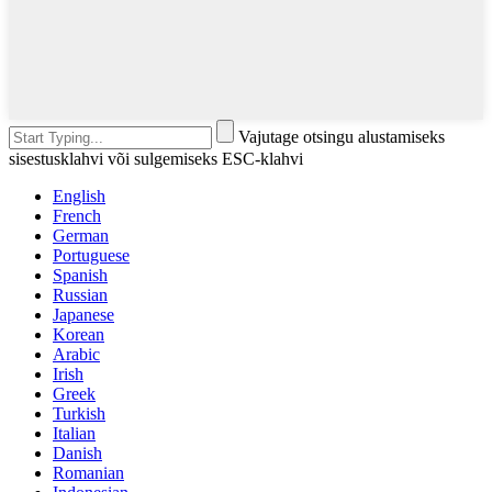
Vajutage otsingu alustamiseks
sisestusklahvi või sulgemiseks ESC-klahvi
English
French
German
Portuguese
Spanish
Russian
Japanese
Korean
Arabic
Irish
Greek
Turkish
Italian
Danish
Romanian