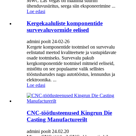
MWC Las Vegas on maailma suurim
ühenduvusüritus, seega siin eksponeerimine ...
Loe edasi
Kergekaaluliste komponentide
survevaluvormide eelised
admini poolt 24-02-26
Kergete komponentide tootmisel on survevalu
eelistatud meetod kvaliteetsete ja vastupidavate
osade tootmiseks. Survevalu pakub
kergkomponentide tootmisel mitmeid eeliseid,
mistõttu on see populaarne valik sellistes
tööstusharudes nagu autotööstus, lennundus ja
elektroonika. ...
Loe edasi
CNC-töötlusteenused Kingrun Die
Casting Manufacturerilt
admini poolt 24.02.20