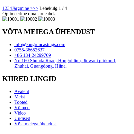
1
2
3
4
Järgmine >
>>
Lehekülg 1 / 4
Optimeerime oma tarneahela
VÕTA MEIEGA ÜHENDUST
info@kingruncastings.com
0755-36652637
+86 134-24299769
No.160 Shunda Road, Hongqi linn, Jinwani piirkond,
Zhuhai, Guangdong, Hiina.
KIIRED LINGID
Avaleht
Meist
Tooted
Võimed
Video
Uudised
Võta meiega ühendust