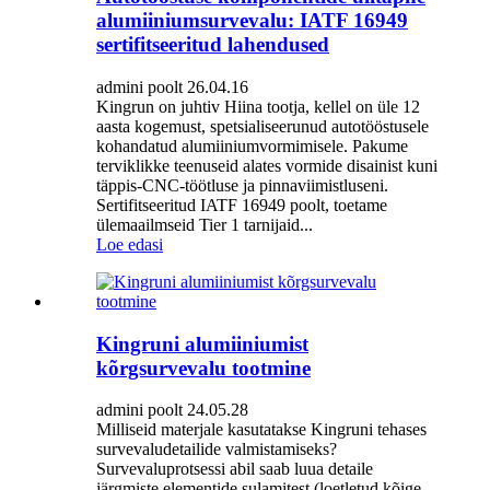
alumiiniumsurvevalu: IATF 16949
sertifitseeritud lahendused
admini poolt 26.04.16
Kingrun on juhtiv Hiina tootja, kellel on üle 12
aasta kogemust, spetsialiseerunud autotööstusele
kohandatud alumiiniumvormimisele. Pakume
terviklikke teenuseid alates vormide disainist kuni
täppis-CNC-töötluse ja pinnaviimistluseni.
Sertifitseeritud IATF 16949 poolt, toetame
ülemaailmseid Tier 1 tarnijaid...
Loe edasi
Kingruni alumiiniumist
kõrgsurvevalu tootmine
admini poolt 24.05.28
Milliseid materjale kasutatakse Kingruni tehases
survevaludetailide valmistamiseks?
Survevaluprotsessi abil saab luua detaile
järgmiste elementide sulamitest (loetletud kõige