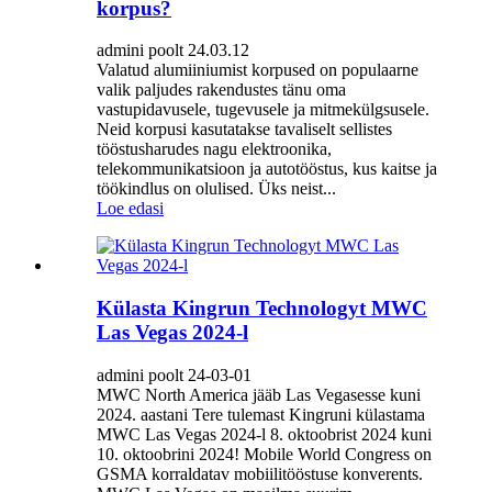
korpus?
admini poolt 24.03.12
Valatud alumiiniumist korpused on populaarne
valik paljudes rakendustes tänu oma
vastupidavusele, tugevusele ja mitmekülgsusele.
Neid korpusi kasutatakse tavaliselt sellistes
tööstusharudes nagu elektroonika,
telekommunikatsioon ja autotööstus, kus kaitse ja
töökindlus on olulised. Üks neist...
Loe edasi
Külasta Kingrun Technologyt MWC
Las Vegas 2024-l
admini poolt 24-03-01
MWC North America jääb Las Vegasesse kuni
2024. aastani Tere tulemast Kingruni külastama
MWC Las Vegas 2024-l 8. oktoobrist 2024 kuni
10. oktoobrini 2024! Mobile World Congress on
GSMA korraldatav mobiilitööstuse konverents.