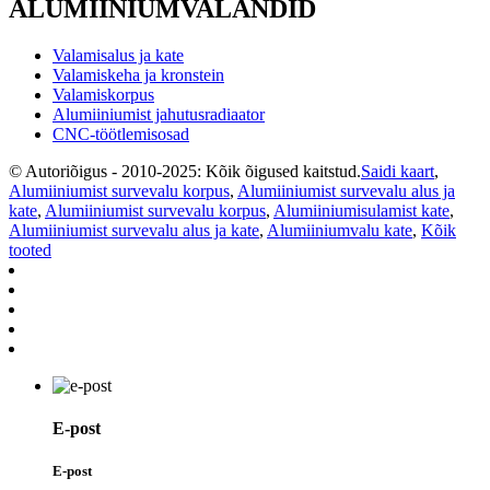
ALUMIINIUMVALANDID
Valamisalus ja kate
Valamiskeha ja kronstein
Valamiskorpus
Alumiiniumist jahutusradiaator
CNC-töötlemisosad
© Autoriõigus - 2010-2025: Kõik õigused kaitstud.
Saidi kaart
,
Alumiiniumist survevalu korpus
,
Alumiiniumist survevalu alus ja
kate
,
Alumiiniumist survevalu korpus
,
Alumiiniumisulamist kate
,
Alumiiniumist survevalu alus ja kate
,
Alumiiniumvalu kate
,
Kõik
tooted
E-post
E-post