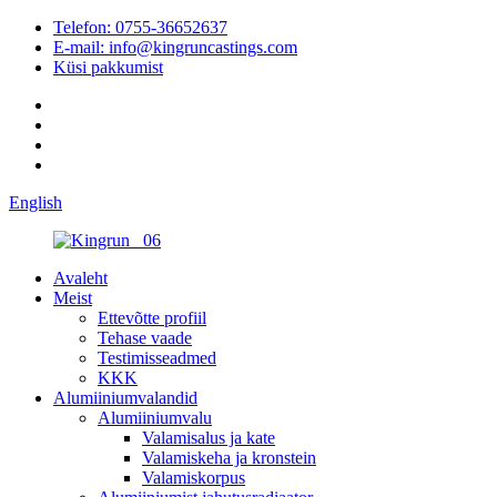
Telefon: 0755-36652637
E-mail: info@kingruncastings.com
Küsi pakkumist
English
Avaleht
Meist
Ettevõtte profiil
Tehase vaade
Testimisseadmed
KKK
Alumiiniumvalandid
Alumiiniumvalu
Valamisalus ja kate
Valamiskeha ja kronstein
Valamiskorpus