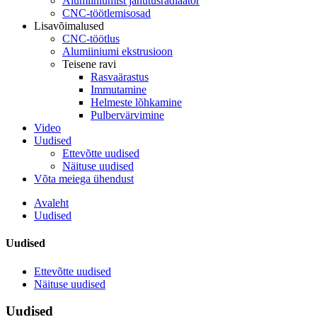
Alumiiniumist jahutusradiaator
CNC-töötlemisosad
Lisavõimalused
CNC-töötlus
Alumiiniumi ekstrusioon
Teisene ravi
Rasvaärastus
Immutamine
Helmeste lõhkamine
Pulbervärvimine
Video
Uudised
Ettevõtte uudised
Näituse uudised
Võta meiega ühendust
Avaleht
Uudised
Uudised
Ettevõtte uudised
Näituse uudised
Uudised