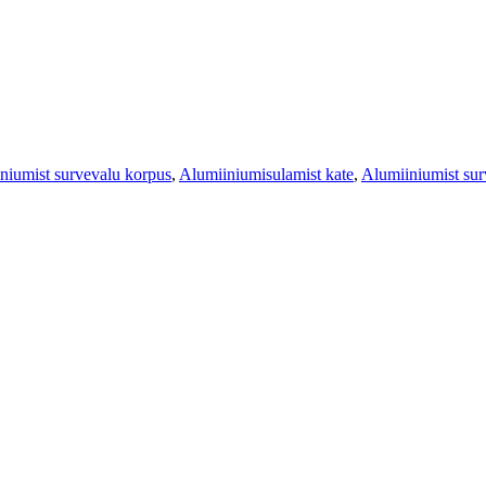
niumist survevalu korpus
,
Alumiiniumisulamist kate
,
Alumiiniumist surv