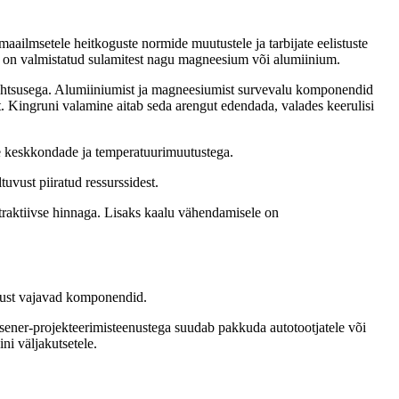
maailmsetele heitkoguste normide muutustele ja tarbijate eelistuste
on valmistatud sulamitest nagu magneesium või alumiinium.
se tähtsusega. Alumiiniumist ja magneesiumist survevalu komponendid
t. Kingruni valamine aitab seda arengut edendada, valades keerulisi
te keskkondade ja temperatuurimuutustega.
uvust piiratud ressurssidest.
traktiivse hinnaga. Lisaks kaalu vähendamisele on
lust vajavad komponendid.
sener-projekteerimisteenustega suudab pakkuda autotootjatele või
ini väljakutsetele.