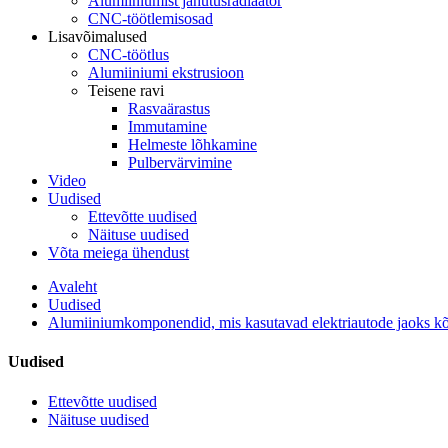
Alumiiniumist jahutusradiaator
CNC-töötlemisosad
Lisavõimalused
CNC-töötlus
Alumiiniumi ekstrusioon
Teisene ravi
Rasvaärastus
Immutamine
Helmeste lõhkamine
Pulbervärvimine
Video
Uudised
Ettevõtte uudised
Näituse uudised
Võta meiega ühendust
Avaleht
Uudised
Alumiiniumkomponendid, mis kasutavad elektriautode jaoks kõ
Uudised
Ettevõtte uudised
Näituse uudised