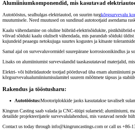
Alumiiniumkomponendid, mis kasutavad elektriautode
Autotööstus, sealhulgas elektriautod, on suurim turg
kõrgsurvevalu k
muutumisele. Need muutused on sundinud autotootjaid asendama rask
Kaalu vähendamine on oluline hübriid-elektrisõidukite, pistikhübriid-e
võivad sõiduki kaalu oluliselt vähendada, mis parandab sõiduki üldist
kujundeid peaaegu netokujuga suurtes kogustes ja kitsaste tolerantside
Samal ajal on survevaluvormidel suurepärane korrosioonikindlus ja s
Lisaks on alumiiniumist survevalandid taaskasutatavad materjalid, mis
Elektri- või hübriidautode tootjad pöörduvad üha enam alumiiniumi po
kõrgsurvevalualumiiniumisulamitel suurem mõõtmete täpsus ja stabiil
Rakendus ja tööstusharu:
Autotööstus:
Mootoriplokkide jaoks kasutatakse tavaliselt sul
Kingrun Casting saab valada ja CNC-tüüpi sulameid; alumiiniumi, magn
detailide projekteerijatele survevalulahendusi, mis vastavad nende hübriid
Contact us today through info@kingruncastings.com or call us +86-1