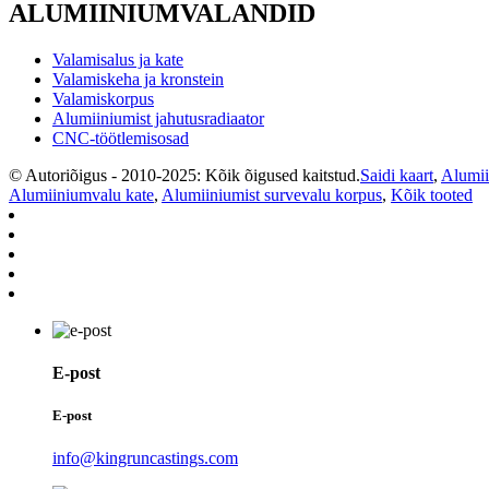
ALUMIINIUMVALANDID
Valamisalus ja kate
Valamiskeha ja kronstein
Valamiskorpus
Alumiiniumist jahutusradiaator
CNC-töötlemisosad
© Autoriõigus - 2010-2025: Kõik õigused kaitstud.
Saidi kaart
,
Alumii
Alumiiniumvalu kate
,
Alumiiniumist survevalu korpus
,
Kõik tooted
E-post
E-post
info@kingruncastings.com