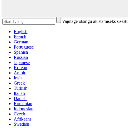
Vajutage otsingu alustamiseks sises
English
French
German
Portuguese
Spanish
Russian
Japanese
Korean
Arabic
Irish
Greek
Turkish
Italian
Danish
Romanian
Indonesian
Czech
Afrikaans
Swedish