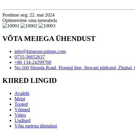
Postituse aeg: 22. mai 2024
Optimeerime oma tarneahela
VÕTA MEIEGA ÜHENDUST
info@kingruncastings.com
0755-36652637
+86 134-24299769
No.160 Shunda Road, Hongqi linn, Jinwani piirkond, Zhuhai,
KIIRED LINGID
Avaleht
Meist
Tooted
Võimed
Video
Uudised
Võta meiega ühendust