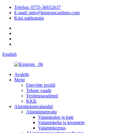
Telefon: 0755-36652637
E-mail: info@kingruncastings.com
Küsi pakkumist
English
Avaleht
Meist
Ettevõtte profiil
Tehase vaade
Testimisseadmed
KKK
Alumiiniumvalandid
Alumiiniumvalu
Valamisalus ja kate
Valamiskeha ja kronstein
Valamiskorpus