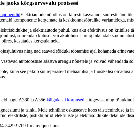
 jaoks kõrgsurvevalu protsessi
omponendid
Elektriautode nõudlus on kiiresti kasvanud, suuresti tänu üle
emaid komponente kergemate ja keskkonnasõbralike variantidega, mis 
lektrisõidukite ja elektriautode puhul, kus aku efektiivsus on kriitili
 jõudlust, suurendab kütuse- või akutõhusust ning pikendab sõiduulatus
 piires, kasutades kergsulameid.
oojusjuhtivus ning nad saavad sõiduki töötamise ajal kohaneda erineva
 vastavad autotööstuse säästva arengu nõuetele ja võivad vähendada sõlt
ole, kuna see pakub suurepäraseid mehaanilisi ja füüsikalisi omadusi a
sus.
ameid nagu A380 ja A356.
käigukasti korpused
ja tugevust ning rõhukind
eesiumi ja tsinki. Meie tehniline oskusteave koos täisteeninduse ja in
-elektriliste, pistikhübriid-elektriliste ja elektrisõidukite detailide disa
34-2429-9769 for any questions.