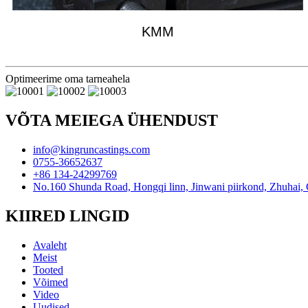
KMM
Optimeerime oma tarneahela
VÕTA MEIEGA ÜHENDUST
info@kingruncastings.com
0755-36652637
+86 134-24299769
No.160 Shunda Road, Hongqi linn, Jinwani piirkond, Zhuhai,
KIIRED LINGID
Avaleht
Meist
Tooted
Võimed
Video
Uudised