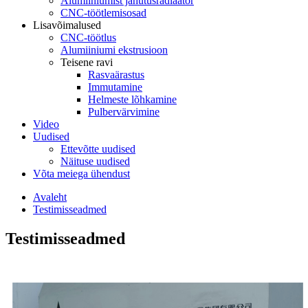
Alumiiniumist jahutusradiaator
CNC-töötlemisosad
Lisavõimalused
CNC-töötlus
Alumiiniumi ekstrusioon
Teisene ravi
Rasvaärastus
Immutamine
Helmeste lõhkamine
Pulbervärvimine
Video
Uudised
Ettevõtte uudised
Näituse uudised
Võta meiega ühendust
Avaleht
Testimisseadmed
Testimisseadmed