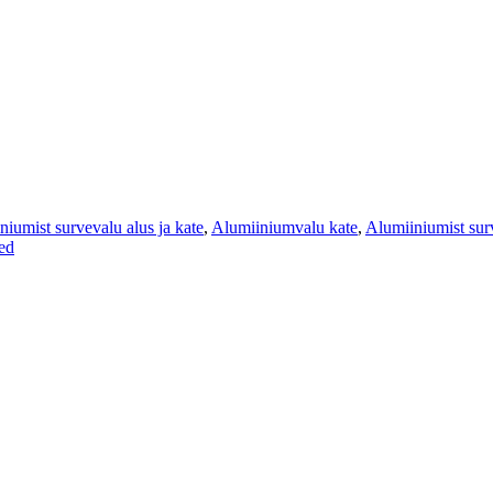
niumist survevalu alus ja kate
,
Alumiiniumvalu kate
,
Alumiiniumist surv
ed