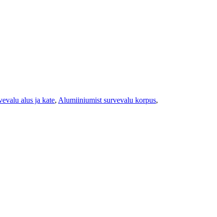
evalu alus ja kate
,
Alumiiniumist survevalu korpus
,