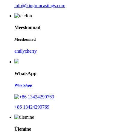
info@kingruncastings.com
Meeskonnad
Meeskonnad
amilycherry
WhatsApp
WhatsApp
+86 13424299769
Ülemine