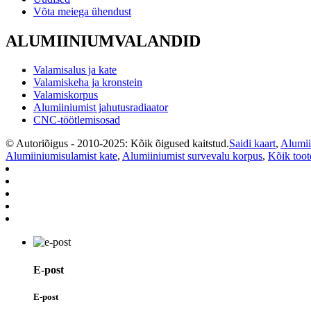
Võta meiega ühendust
ALUMIINIUMVALANDID
Valamisalus ja kate
Valamiskeha ja kronstein
Valamiskorpus
Alumiiniumist jahutusradiaator
CNC-töötlemisosad
© Autoriõigus - 2010-2025: Kõik õigused kaitstud.
Saidi kaart
,
Alumii
Alumiiniumisulamist kate
,
Alumiiniumist survevalu korpus
,
Kõik toot
E-post
E-post