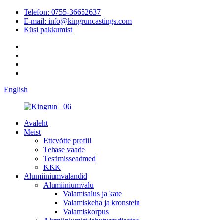
Telefon: 0755-36652637
E-mail: info@kingruncastings.com
Küsi pakkumist
English
Avaleht
Meist
Ettevõtte profiil
Tehase vaade
Testimisseadmed
KKK
Alumiiniumvalandid
Alumiiniumvalu
Valamisalus ja kate
Valamiskeha ja kronstein
Valamiskorpus